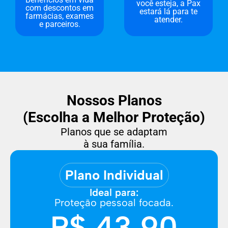
você esteja, a Pax
com descontos em
estará lá para te
farmácias, exames
atender.
e parceiros.
Nossos Planos
(Escolha a Melhor Proteção)
Planos que se adaptam
à sua família.
Plano Individual
Ideal para:
Proteção pessoal focada.
R$ 43,90