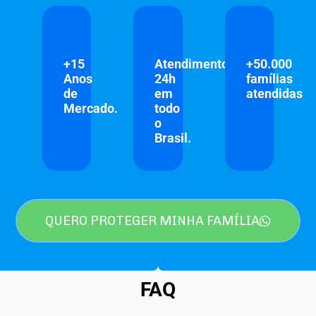
+15
Atendimento
+50.000
Anos
24h
famílias
de
em
atendidas
Mercado.
todo
o
Brasil.
QUERO PROTEGER MINHA FAMÍLIA
FAQ